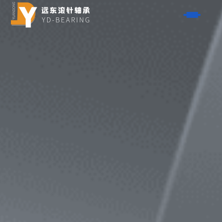
产品
- 单向器系列
解决方案
- AXK系列平面轴承
- 航空航天
关于我们
- HK系列滚针轴承
- 汽车
- K型滚针轴承系列
服务
- 摩托车
- NK系列滚针轴承
- 自行车
联系我们
- 垫片系列
- 电动工具
- 钢套系列
博客
- 园林工具
- 滚珠轴承系列
- 闭合器
搜索
- 活塞销系列