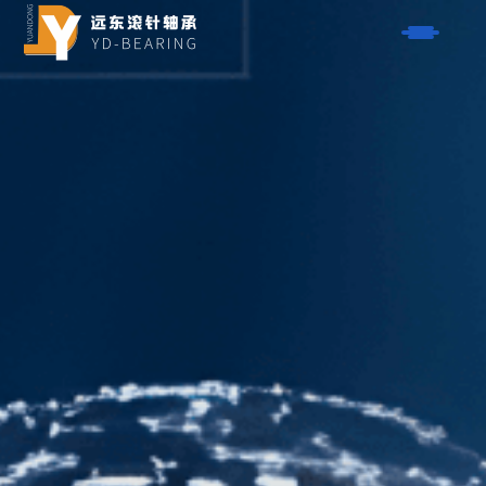
产品
- 单向器系列
解决方案
- AXK系列平面轴承
- 航空航天
关于我们
- HK系列滚针轴承
- 汽车
- K型滚针轴承系列
服务
- 摩托车
- NK系列滚针轴承
- 自行车
联系我们
- 垫片系列
- 电动工具
- 钢套系列
博客
- 园林工具
- 滚珠轴承系列
- 闭合器
搜索
- 活塞销系列