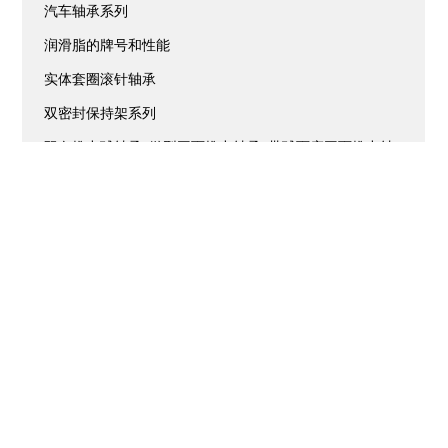
汽车轴承系列
润滑脂的牌号和性能
实体套圈滚针轴承
双密封保持架系列
双向推力球轴承-微型平面推力轴承-带球面座平面推力轴
承-推力圆锥磙子轴承
微型小轴承系列
无带内圈针轴承 密封型
无档边滚针轴承 带内圈
无档边滚针轴承
无内圈滚针轴承 英制
无内圈针轴承
无油轴承系列