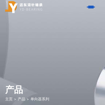
产品
- 单向器系列
解决方案
- AXK系列平面轴承
- 航空航天
关于我们
- HK系列滚针轴承
- 汽车
- K型滚针轴承系列
服务
- 摩托车
- NK系列滚针轴承
- 自行车
联系我们
- 垫片系列
- 电动工具
- 钢套系列
产品
博客
- 园林工具
- 滚珠轴承系列
- 闭合器
搜索
- 活塞销系列
主页
>
产品
>
单向器系列