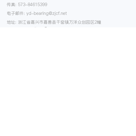
传真: 573-84615399
电子邮件: yd-bearing@zjcf.net
地址: 浙江省嘉兴市嘉善县干窑镇万洋众创园区2幢
关注我们
产品
解决方案
单向器系列
航空航天
AXK系列平面轴承
汽车
HK系列滚针轴承
摩托车
K型滚针轴承系列
自行车
NK系列滚针轴承
电动工具
垫片系列
园林工具
钢套系列
闭合器
滚珠轴承系列
活塞销系列
滚针系列
特殊产品定制
关于我们
服务
联系我们
博客