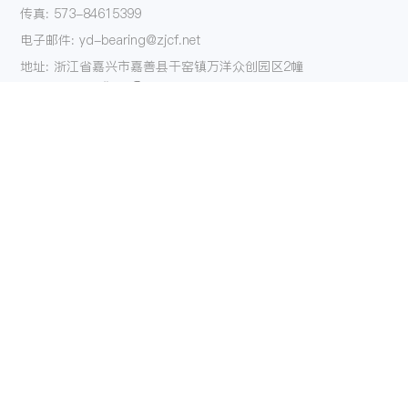
传真: 573-84615399
电子邮件: yd-bearing@zjcf.net
地址: 浙江省嘉兴市嘉善县干窑镇万洋众创园区2幢
关注我们
产品
解决方案
单向器系列
航空航天
AXK系列平面轴承
汽车
HK系列滚针轴承
摩托车
K型滚针轴承系列
自行车
NK系列滚针轴承
电动工具
垫片系列
园林工具
钢套系列
闭合器
滚珠轴承系列
活塞销系列
滚针系列
特殊产品定制
关于我们
服务
联系我们
博客