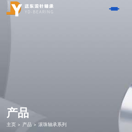
产品
- 单向器系列
解决方案
- AXK系列平面轴承
- 航空航天
关于我们
- HK系列滚针轴承
- 汽车
- K型滚针轴承系列
服务
- 摩托车
- NK系列滚针轴承
- 自行车
联系我们
- 垫片系列
- 电动工具
- 钢套系列
产品
博客
- 园林工具
- 滚珠轴承系列
- 闭合器
搜索
- 活塞销系列
主页
>
产品
>
滚珠轴承系列