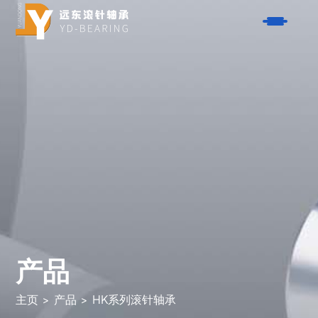
产品
- 单向器系列
解决方案
- AXK系列平面轴承
- 航空航天
关于我们
- HK系列滚针轴承
- 汽车
- K型滚针轴承系列
服务
- 摩托车
- NK系列滚针轴承
- 自行车
联系我们
- 垫片系列
- 电动工具
- 钢套系列
产品
博客
- 园林工具
- 滚珠轴承系列
- 闭合器
搜索
- 活塞销系列
主页
>
产品
>
HK系列滚针轴承