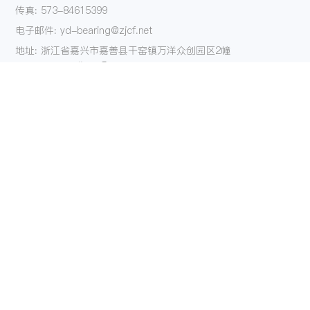
传真: 573-84615399
电子邮件: yd-bearing@zjcf.net
地址: 浙江省嘉兴市嘉善县干窑镇万洋众创园区2幢
关注我们
产品
解决方案
单向器系列
航空航天
AXK系列平面轴承
汽车
HK系列滚针轴承
摩托车
K型滚针轴承系列
自行车
NK系列滚针轴承
电动工具
垫片系列
园林工具
钢套系列
闭合器
滚珠轴承系列
活塞销系列
滚针系列
特殊产品定制
关于我们
服务
联系我们
博客